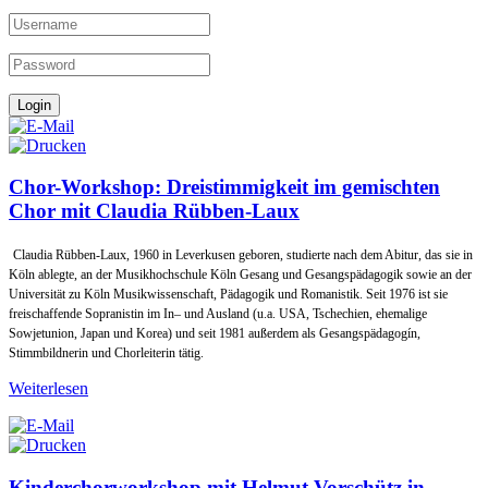
Chor-Workshop: Dreistimmigkeit im gemischten
Chor mit Claudia Rübben-Laux
Claudia Rübben-Laux, 1960 in Leverkusen geboren, studierte nach dem Abitur, das sie in
Köln ablegte, an der Musikhoch­schule Köln Gesang und Gesangspädagogik sowie an der
Universität zu Köln Musikwissenschaft, Pädagogik und Roma­nistik. Seit 1976 ist sie
freischaffende Sopranistin im In– und Ausland (u.a. USA, Tschechien, ehemalige
Sowjetunion, Ja­pan und Korea) und seit 1981 außerdem als Gesangspädagogín,
Stimmbildnerin und Chorleiterin tätig.
Weiterlesen
Kinderchorworkshop mit Helmut Vorschütz in