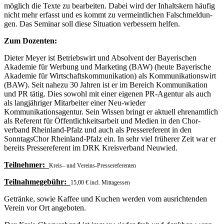
möglich die Texte zu bearbeiten. Dabei wird der Inhaltskern häufig
nicht mehr erfasst und es kommt zu vermeintlichen Falschmeldun­
gen. Das Seminar soll diese Situation verbessern helfen.
Zum Dozenten:
Dieter Meyer ist Betriebswirt und Absolvent der Bayerischen
Akademie für Werbung und Marketing (BAW) (heute Bayerische
Akademie für Wirtschaftskommunikation) als Kommuni­kationswirt
(BAW). Seit nahezu 30 Jahren ist er im Bereich Kommunikation
und PR tätig. Dies sowohl mit einer eigenen PR-Agentur als auch
als langjähriger Mitarbeiter einer Neu-wieder
Kommunikationsagentur. Sein Wissen bringt er aktuell ehrenamtlich
als Referent für Öffentlichkeitsarbeit und Medien in den Chor­
verband Rheinland-Pfalz und auch als Presse­referent in den
SonntagsChor Rheinland-Pfalz ein. In sehr viel früherer Zeit war er
bereits Pressereferent im DRK Kreisverband Neuwied.
Teilnehmer:
Kreis– und Vereins-Pressereferenten
Teilnahmegebühr:
15,00 € incl. Mittagessen
Getränke, sowie Kaffee und Kuchen werden vom ausrichtenden
Verein vor Ort angeboten.