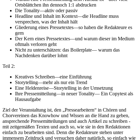
Ortsblättchen ihn dennoch 1:1 abdrucken
Die Tonality—aktiv oder passiv
Headline und Inhalt im Kontext—die Head­line muss
versprechen, was der Inhalt hält
Gliederung eines Pressetextes—so haben die Redakteure es
gern
Der Kern eines Pressetextes—und warum dieser im Medium
oftmals verloren geht
Nicht zu unterschätzen: das Boilerplate— warum das
Nachdenken darüber lohnt
Teil 2:
Kreatives Schreiben—eine Einführung
Storytelling—mehr als nur ein Trend
Eine Heldenreise—Storytelling in der Um­setzung
Ihre Pressemitteilung—in neuer Tonality— Ein Copytest als
Hausaufgabe
Ziel der Veranstaltung ist, den „Pressearbeitern“ in Chören und
Chorvereinen das Knowhow und Wissen an die Hand zu geben,
ansprechende Pressemitteilungen und auch Artikel zu schreiben -
mit zeitgemäßen Texten und auch so, wie sie in den Redaktionen
einfach zu bearbeiten sind. Denn die Redakteure stehen unter
immensem Zeitdruck und versuchen daher natürlich, so ein­fach wie