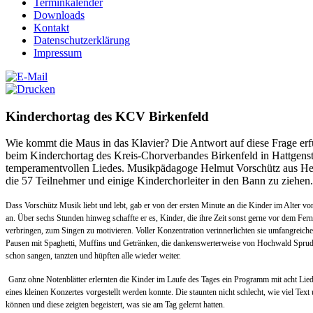
Terminkalender
Downloads
Kontakt
Datenschutzerklärung
Impressum
Kinderchortag des KCV Birkenfeld
Wie kommt die Maus in das Klavier? Die Antwort auf diese Frage erf
beim Kinderchortag des Kreis-Chorverbandes Birkenfeld in Hattgenst
temperamentvollen Liedes. Musikpädagoge Helmut Vorschütz aus Hep
die 57 Teilnehmer und einige Kinderchorleiter in den Bann zu ziehen.
Dass Vorschütz Musik liebt und lebt, gab er von der ersten Minute an die Kinder im Alter vo
an. Über sechs Stunden hinweg schaffte er es, Kinder, die ihre Zeit sonst gerne vor dem Fern
verbringen, zum Singen zu motivieren. Voller Konzentration verinnerlichten sie umfangrei
Pausen mit Spaghetti, Muffins und Getränken, die dankenswerterweise von Hochwald Sprudel
schon sangen, tanzten und hüpften alle wieder weiter.
Ganz ohne Notenblätter erlernten die Kinder im Laufe des Tages ein Programm mit acht Li
eines kleinen Konzertes vorgestellt werden konnte. Die staunten nicht schlecht, wie viel Te
können und diese zeigten begeistert, was sie am Tag gelernt hatten.